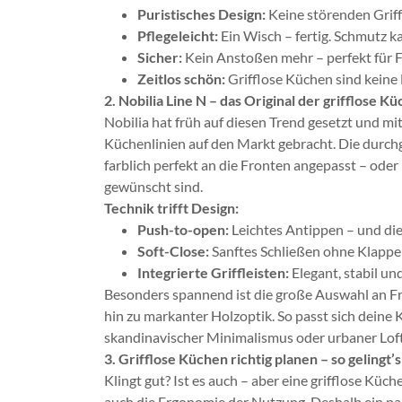
Puristisches Design:
Keine störenden Griff
Pflegeleicht:
Ein Wisch – fertig. Schmutz ka
Sicher:
Kein Anstoßen mehr – perfekt für F
Zeitlos schön:
Grifflose Küchen sind keine 
2. Nobilia Line N – das Original der grifflose K
Nobilia hat früh auf diesen Trend gesetzt und mit
Küchenlinien auf den Markt gebracht. Die durc
farblich perfekt an die Fronten angepasst – ode
gewünscht sind.
Technik trifft Design:
Push-to-open:
Leichtes Antippen – und die
Soft-Close:
Sanftes Schließen ohne Klappe
Integrierte Griffleisten:
Elegant, stabil un
Besonders spannend ist die große Auswahl an F
hin zu markanter Holzoptik. So passt sich deine 
skandinavischer Minimalismus oder urbaner Lof
3. Grifflose Küchen richtig planen – so gelingt’s
Klingt gut? Ist es auch – aber eine grifflose Küch
auch die Ergonomie der Nutzung. Deshalb ein paa