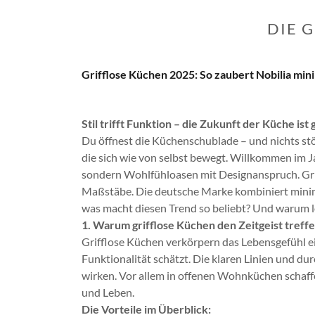
DIE 
Grifflose Küchen 2025: So zaubert Nobilia mi
Stil trifft Funktion – die Zukunft der Küche ist g
Du öffnest die Küchenschublade – und nichts stört
die sich wie von selbst bewegt. Willkommen im 
sondern Wohlfühloasen mit Designanspruch. Griff
Maßstäbe. Die deutsche Marke kombiniert minim
was macht diesen Trend so beliebt? Und warum loh
1. Warum grifflose Küchen den Zeitgeist treff
Grifflose Küchen verkörpern das Lebensgefühl e
Funktionalität schätzt. Die klaren Linien und d
wirken. Vor allem in offenen Wohnküchen schaf
und Leben.
Die Vorteile im Überblick: