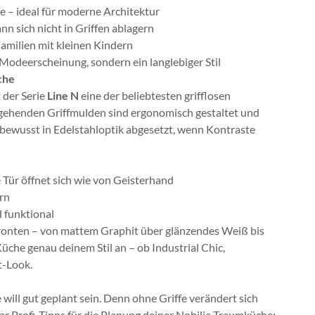
e – ideal für moderne Architektur
nn sich nicht in Griffen ablagern
amilien mit kleinen Kindern
Modeerscheinung, sondern ein langlebiger Stil
üche
 der Serie
Line N
eine der beliebtesten grifflosen
hgehenden Griffmulden sind ergonomisch gestaltet und
r bewusst in Edelstahloptik abgesetzt, wenn Kontraste
 Tür öffnet sich wie von Geisterhand
rn
d funktional
ronten – von mattem Graphit über glänzendes Weiß bis
Küche genau deinem Stil an – ob Industrial Chic,
t-Look.
e will gut geplant sein. Denn ohne Griffe verändert sich
r Profi-Tipps für die Planung deiner Nobilia Traumküche: